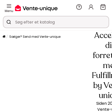
Menu
Acce
Sælger? Send med Vente-unique
d
forre
m
Fulfi
by V
uni
Siden 2
Vente-