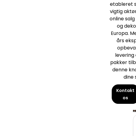
etableret 
vigtig aktø
online salg
og dekor
Europa. M
års eksp
opbevar
levering 
pakker tilb
denne kno
dine 
Kontakt
os