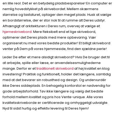
en lille reol. Det er en betydelig pladsbesparelse! En computer er
nemlig hovedstykket på skrivebordet. Mellem skærmens
størrelse og tastaturet, optager den meget plads. Husk at vælge
en bordstørrelse, der er stor nok til at rumme alt Deres udstyr.
Afhængigt af arkitekturen i Deres rum, overvej at vælge et
hjørneskrivebord
. Mere fleksibelt end et lige skrivebord,
optimerer det Deres plads med mere opbevaring. Vær
organiseret nu med vores bedste produkter! Et billigt skrivebord
venter på Dem på vores hjemmeside, find den sjældne perle!
Leder De efter et mere alsidigt skrivebord? Hvis De bruger det til
at arbejde, spille eller læse, er anvendelsesmulighederne
mange. Derfor er et
traditionelt skrivebord
af høj kvalitet en klog
investering! Praktisk og funktionelt, holder det længere, samtidig
med at det bevarer sin robusthed og design. Og undervurdér
ikke Deres siddeplads. En behagelig kontorstol er nødvendig for
gode arbejdsforhold. Tøv ikke længere og vælg det bedste
forhold mellem kvalitet og pris hos Vente-unique. Alle vores
kvalitetsskriveborde er certificerede og omhyggeligt udvalgte.
Nyd til sidst hurtig og effektiv levering til Deres hjem!