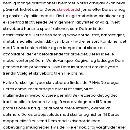
nemlig mange distraktioner i hjemmet. Vores arbejdsliv kan blive
påvirket. Indrét derfor Deres
skrivebord
shjørne efter Deres smag
og ønsker. Og altid med stil! Find talrige møbelkombinationer og
ekspertråd til at vejlede Dem gennem labyrinten af valg. Hvert
skrivebord har sine specifikationer, som De kan finde i
beskrivelserne. Der findes nemlig skriveborde i træ, hærdet glas,
metal, med eller uden LED-lys, i blank hvid eller sort. Kombiner det
med Deres kontorartikler og en lampe for at skabe en
atmosfære, der er befordrende for arbejdet. Deres ideelle
møbel venter på Dem! Vente-unique rådgiver og ledsager Dem
gennem hele processen. Hold Dem informeret om de nyeste
trends! Vælg et skrivebord til en lille pris nu.
Hvilke forskellige typer skriveborde findes der? Hvis De bruger
Deres computer til arbejde eller til at spille, vil et
multimedieskrivebord være perfekt! Sekretærbordet og det
traditionelle skrivebord vil også være velegnede til Deres
professionelle brug. For at være mere effektiv, overvej at
optimere Deres arbejdsplads med skuffer og nicher. Til Deres
mapper eller filer, vend Dem mod skriveborde med
opbevaringsmuligheder. Hvis de ikke er nok, tilføj væghylder eller