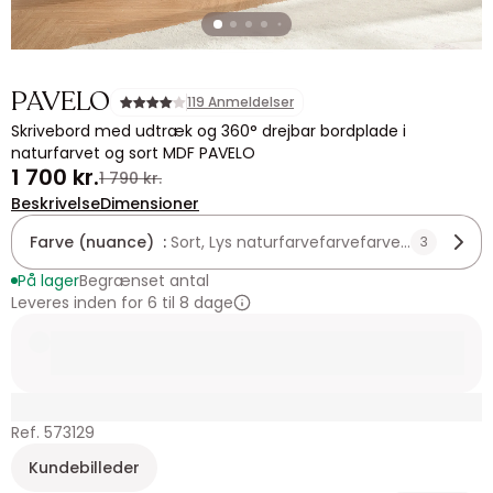
PAVELO
119 Anmeldelser
Skrivebord med udtræk og 360° drejbar bordplade i
naturfarvet og sort MDF PAVELO
1 700 kr.
1 790 kr.
Beskrivelse
Dimensioner
Farve (nuance) :
Sort, Lys naturfarvefarvefarvefarve
3
På lager
Begrænset antal
Leveres inden for 6 til 8 dage
Ref. 573129
Kundebilleder