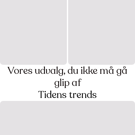
Møbler man ikke kan sige
nej til
Stil som en selvfølge
De har alt, hvad man kan ønske sig
Vores udvalg, du ikke må gå
Udforsk
Udforsk
glip af
Tidens trends