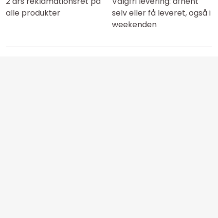
2 års reklamationsret på
Valgfri levering: afhent
alle produkter
selv eller få leveret, også i
weekenden