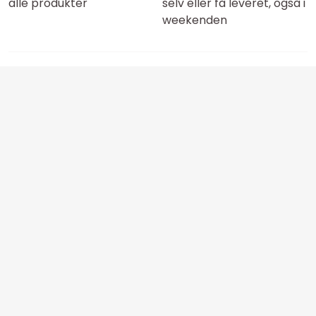
alle produkter
selv eller få leveret, også i
weekenden