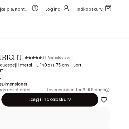
Hjælp & Kontakt
Log ind
Indkøbskurv
TRICHT
27 Anmeldelser
nduespejl i metal - L. 140 x H. 75 cm - Sort -
HT
.
e
Dimensioner
egrænset antal
Leveres inden for 6 til 8 dage
Læg i indkøbskurv