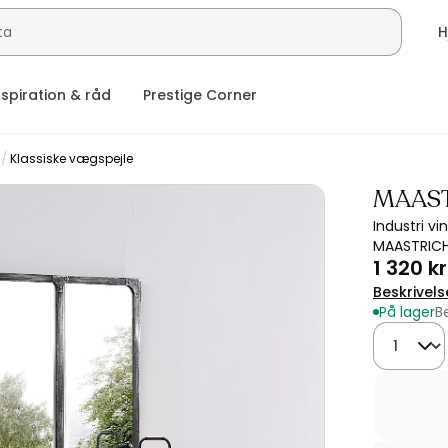
nspiration & råd
Prestige Corner
Klassiske vægspejle
MAAS
Industri vi
MAASTRIC
1 320 kr
Beskrivels
På lager
B
Mængde