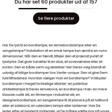
Du har set 60 produkter ud af 157
Se flere produkter
Har De lyst til en bordlampe, en skrivebordslampe eller en
sengelampe? Installation af en smuk lampe kan ændre en rums
dimensioner. Når den er tændt, tilføjer den et præcist punkt af
lysstyrke. Det giver karakter til en stue, et soveværelse eller et
kontor. Den er både varm og æstetisk! Gør Deres valg blandt et
udvalg af billige bordlamper hos Vente-unique. Den vil give Dem
fuld tilfredshed. Hvordan vælger man en bordlampe? Vi tilbyder
bordlamper i meget forskellige stilarter: en justerbar
arkitektlampe til Deres skrivebord, en bordlampe i træ i en mere
klassisk rustik stil, en filmlampe i industriel stil, en
designerbordlampe, en sengelampe til at placere på et natbord
eller et sidebord, en udendørs lampe eller lanterner. Hvis De
leder efter et bestemt materiale, vil De måske sætte pris på vores