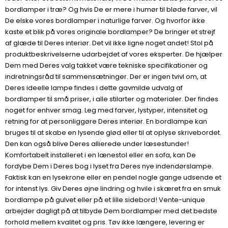
bordlamper i træ? Og hvis De er mere i humør til bløde farver, vil
De elske vores bordlamper i naturlige farver. Og hvorfor ikke
kaste et blik på vores originale bordlamper? De bringer et strejf
af glæde til Deres interiør. Det vil ikke ligne noget andet! Stol på
produktbeskrivelserne udarbejdet af vores eksperter. De hjælper
Dem med Deres valg takket være tekniske specifikationer og
indretningsråd til sammensætninger. Der er ingen tvivl om, at
Deres ideelle lampe findes i dette gavmilde udvalg af
bordlamper til små priser, i alle stilarter og materialer. Der findes
noget for enhver smag. Leg med farver, lystyper, intensitet og
retning for at personliggøre Deres interiør. En bordlampe kan
bruges til at skabe en lysende glød eller til at oplyse skrivebordet.
Den kan også blive Deres allierede under læsestunder!
Komfortabelt installeret i en lænestol eller en sofa, kan De
fordybe Dem i Deres bog i lyset fra Deres nye indendørslampe.
Faktisk kan en lysekrone eller en pendel nogle gange udsende et
for intenst lys. Giv Deres øjne lindring og hvile i skæret fra en smuk
bordlampe på gulvet eller på et lille sidebord! Vente-unique
arbejder dagligt på at tilbyde Dem bordlamper med det bedste
forhold mellem kvalitet og pris. Tøv ikke længere, levering er