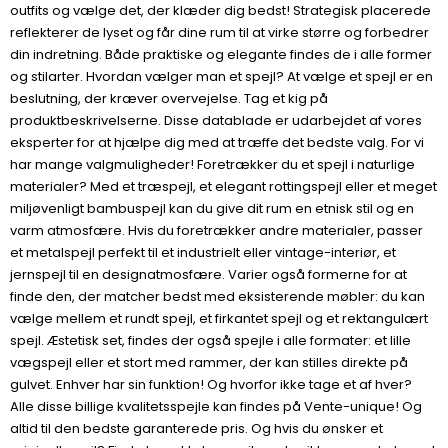
outfits og vælge det, der klæder dig bedst! Strategisk placerede
reflekterer de lyset og får dine rum til at virke større og forbedrer
din indretning. Både praktiske og elegante findes de i alle former
og stilarter. Hvordan vælger man et spejl? At vælge et spejl er en
beslutning, der kræver overvejelse. Tag et kig på
produktbeskrivelserne. Disse datablade er udarbejdet af vores
eksperter for at hjælpe dig med at træffe det bedste valg. For vi
har mange valgmuligheder! Foretrækker du et spejl i naturlige
materialer? Med et træspejl, et elegant rottingspejl eller et meget
miljøvenligt bambuspejl kan du give dit rum en etnisk stil og en
varm atmosfære. Hvis du foretrækker andre materialer, passer
et metalspejl perfekt til et industrielt eller vintage-interiør, et
jernspejl til en designatmosfære. Varier også formerne for at
finde den, der matcher bedst med eksisterende møbler: du kan
vælge mellem et rundt spejl, et firkantet spejl og et rektangulært
spejl. Æstetisk set, findes der også spejle i alle formater: et lille
vægspejl eller et stort med rammer, der kan stilles direkte på
gulvet. Enhver har sin funktion! Og hvorfor ikke tage et af hver?
Alle disse billige kvalitetsspejle kan findes på Vente-unique! Og
altid til den bedste garanterede pris. Og hvis du ønsker et