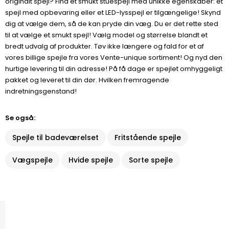
originalt spejl? Find et smukt stuespejl med unikke egenskaber: et
spejl med opbevaring eller et LED-lysspejl er tilgængelige! Skynd
dig at vælge dem, så de kan pryde din væg. Du er det rette sted
til at vælge et smukt spejl! Vælg model og størrelse blandt et
bredt udvalg af produkter. Tøv ikke længere og fald for et af
vores billige spejle fra vores Vente-unique sortiment! Og nyd den
hurtige levering til din adresse! På få dage er spejlet omhyggeligt
pakket og leveret til din dør. Hvilken fremragende
indretningsgenstand!
Se også:
Spejle til badeværelset
Fritstående spejle
Vægspejle
Hvide spejle
Sorte spejle