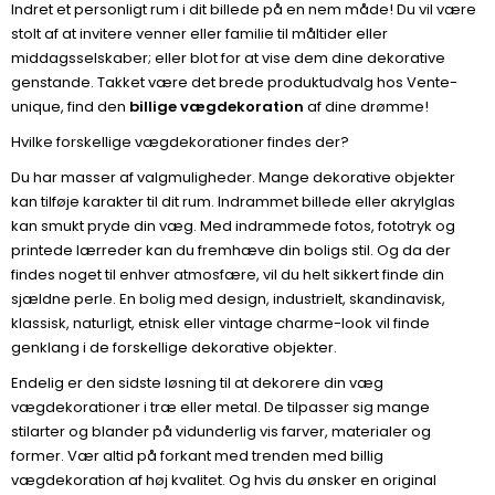
Indret et personligt rum i dit billede på en nem måde! Du vil være
stolt af at invitere venner eller familie til måltider eller
middagsselskaber; eller blot for at vise dem dine dekorative
genstande. Takket være det brede produktudvalg hos Vente-
unique, find den
billige vægdekoration
af dine drømme!
Hvilke forskellige vægdekorationer findes der?
Du har masser af valgmuligheder. Mange dekorative objekter
kan tilføje karakter til dit rum. Indrammet billede eller akrylglas
kan smukt pryde din væg. Med indrammede fotos, fototryk og
printede lærreder kan du fremhæve din boligs stil. Og da der
findes noget til enhver atmosfære, vil du helt sikkert finde din
sjældne perle. En bolig med design, industrielt, skandinavisk,
klassisk, naturligt, etnisk eller vintage charme-look vil finde
genklang i de forskellige dekorative objekter.
Endelig er den sidste løsning til at dekorere din væg
vægdekorationer i træ eller metal. De tilpasser sig mange
stilarter og blander på vidunderlig vis farver, materialer og
former. Vær altid på forkant med trenden med billig
vægdekoration af høj kvalitet. Og hvis du ønsker en original