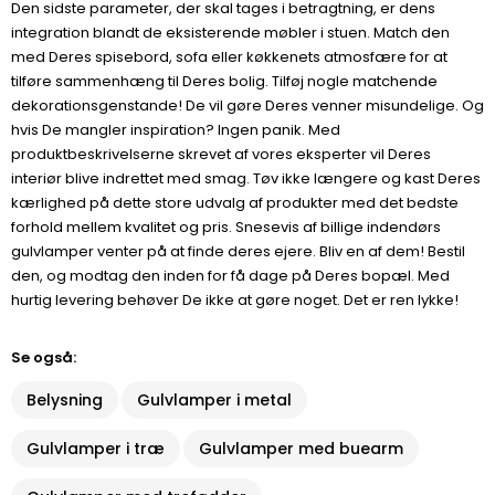
Den sidste parameter, der skal tages i betragtning, er dens
integration blandt de eksisterende møbler i stuen. Match den
med Deres spisebord, sofa eller køkkenets atmosfære for at
tilføre sammenhæng til Deres bolig. Tilføj nogle matchende
dekorationsgenstande! De vil gøre Deres venner misundelige. Og
hvis De mangler inspiration? Ingen panik. Med
produktbeskrivelserne skrevet af vores eksperter vil Deres
interiør blive indrettet med smag. Tøv ikke længere og kast Deres
kærlighed på dette store udvalg af produkter med det bedste
forhold mellem kvalitet og pris. Snesevis af billige indendørs
gulvlamper venter på at finde deres ejere. Bliv en af dem! Bestil
den, og modtag den inden for få dage på Deres bopæl. Med
hurtig levering behøver De ikke at gøre noget. Det er ren lykke!
Se også:
Belysning
Gulvlamper i metal
Gulvlamper i træ
Gulvlamper med buearm