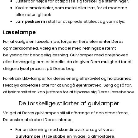
Justerbar højde for at tilpasse sig forskellige stemninger.
Kvalitetsmaterialer, som metal eller træ, for et moderne
eller naturligt look.
Lampeskærm
i stof for at sprede et blødt og varmt lys.
Læselampe
For at vælge en læselampe, fortjener flere elementer Deres
opmærksomhed. Vælg en model med retningsbestemt
belysning for behagelig læsning. Gulvlamper med drejehoved
eller bevægelig arm er ideelle, da de giver Dem mulighed for at
dirigere lyset præcist på Deres bog.
Foretræk LED-lamper for deres energieffektivitet og holdbarhed.
Hvidt lys anbefales ofte for at undgå øjentræthed. Sørg også for,
at lysintensiteten kan justeres for at tilpasse sig Deres læsebehov.
De forskellige stilarter af gulvlamper
Valget af Deres gulvlampes stil vil afhænge af den atmosfære,
De ønsker at skabe i Deres interiør.
For en stemning med skandinavisk præg vil vores
gulvlamper i træ
skabe en hyggelig atmosfære.