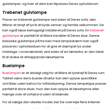
gulvlamper, og hver af dem kan tilpasses Deres opholdsrum.
Trebenet gulvlampe
Placer en trebenet gulvlampe ved siden af Deres sofa: den
tilfører et strejf af lys til at byde venner og familie velkommen. De
kan også læse behageligt installeret på Deres sofa. En
trebenet
gulvlampe
er perfekt til at tilføre karakter til Deres stue. Denne
klassiske gulvlampe på tre ben med lampeskærm kan også
placeres i opholdsstuen for at give et dæmpet lys under
middage. I soveværelset, ved siden af en lænestol, er den ideel
til at skabe et afslappende læsehjørne.
Buelampe
Buelampen
er et alsidigt valg for at tilføre et lysstrejf til Deres rum.
Takket være dens buede struktur kan den oplyse specifikke
områder uden behov for loftsbelysning. Denne lampetype passer
perfekt til store stuer, hvor den kan oplyse et læsehjørne eller
hænge over et sofabord uden at blænde.
For at vælge den ideelle model, bør De overveje flere kriterier: