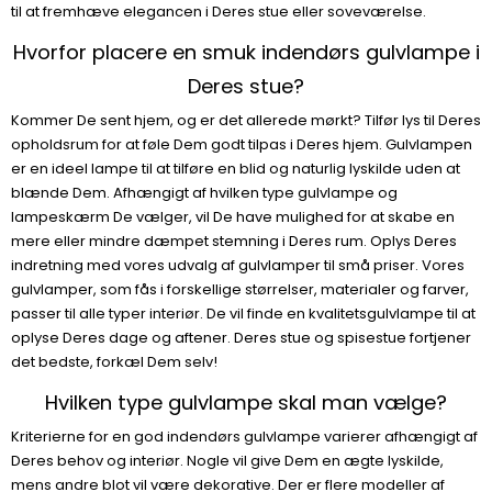
til at fremhæve elegancen i Deres stue eller soveværelse.
Hvorfor placere en smuk indendørs gulvlampe i
Deres stue?
Kommer De sent hjem, og er det allerede mørkt? Tilfør lys til Deres
opholdsrum for at føle Dem godt tilpas i Deres hjem. Gulvlampen
er en ideel lampe til at tilføre en blid og naturlig lyskilde uden at
blænde Dem. Afhængigt af hvilken type gulvlampe og
lampeskærm De vælger, vil De have mulighed for at skabe en
mere eller mindre dæmpet stemning i Deres rum. Oplys Deres
indretning med vores udvalg af gulvlamper til små priser. Vores
gulvlamper, som fås i forskellige størrelser, materialer og farver,
passer til alle typer interiør. De vil finde en kvalitetsgulvlampe til at
oplyse Deres dage og aftener. Deres stue og spisestue fortjener
det bedste, forkæl Dem selv!
Hvilken type gulvlampe skal man vælge?
Kriterierne for en god indendørs gulvlampe varierer afhængigt af
Deres behov og interiør. Nogle vil give Dem en ægte lyskilde,
mens andre blot vil være dekorative. Der er flere modeller af