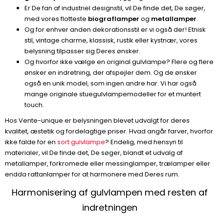
Er De fan af industriel designstil, vil De finde det, De søger,
med vores flotteste
biograflamper
og
metallamper
.
Og for enhver anden dekorationsstil er vi også der! Etnisk
stil, vintage charme, klassisk, rustik eller kystnær, vores
belysning tilpasser sig Deres ønsker.
Og hvorfor ikke vælge en original gulvlampe? Flere og flere
ønsker en indretning, der afspejler dem. Og de ønsker
også en unik model, som ingen andre har. Vi har også
mange originale stuegulvlampemodeller for et muntert
touch.
Hos Vente-unique er belysningen blevet udvalgt for deres
kvalitet, æstetik og fordelagtige priser. Hvad angår farver, hvorfor
ikke falde for en
sort gulvlampe
? Endelig, med hensyn til
materialer, vil De finde det, De søger, blandt et udvalg af
metallamper, forkromede eller messinglamper, trælamper eller
endda rattanlamper for at harmonere med Deres rum.
Harmonisering af gulvlampen med resten af
indretningen