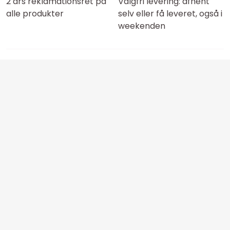
2 års reklamationsret på
Valgfri levering: afhent
alle produkter
selv eller få leveret, også i
weekenden