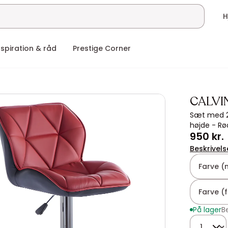
nspiration & råd
Prestige Corner
CALVI
Sæt med 2 
højde - Rø
950 kr.
Beskrivels
Farve (
Farve (
På lager
B
Mængde