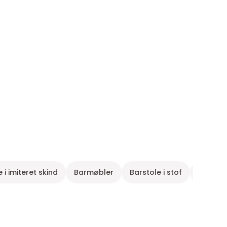
 i imiteret skind
Barmøbler
Barstole i stof
Brune ba