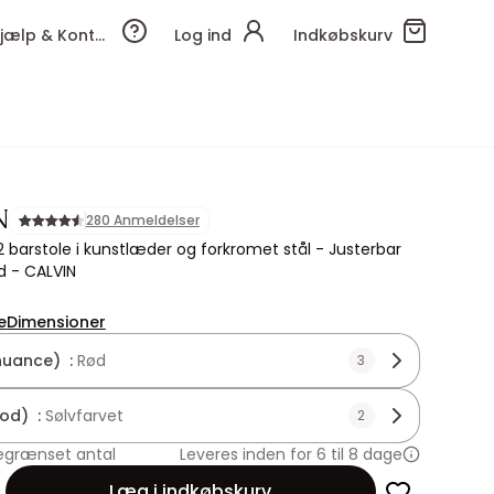
Hjælp & Kontakt
Log ind
Indkøbskurv
N
280 Anmeldelser
barstole i kunstlæder og forkromet stål - Justerbar
d - CALVIN
e
Dimensioner
nuance) :
Rød
3
fod) :
Sølvfarvet
2
egrænset antal
Leveres inden for 6 til 8 dage
Læg i indkøbskurv