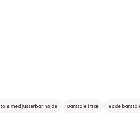
tole med justerbar højde
Barstole i træ
Røde barstole