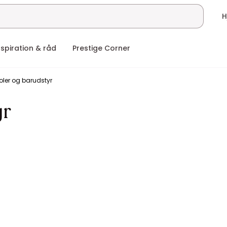
nspiration & råd
Prestige Corner
oler og barudstyr
yr