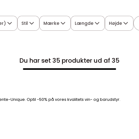
ær)
Stil
Mærke
Længde
Højde
Du har set 35 produkter ud af 35
Vente-Unique. Optil -50% på vores kvalitets vin- og barudstyr.