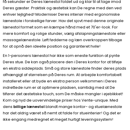
få sekunder er Deres lænestol foldet ud og klar til at tage imod
Deres gæster. Praktisk og æstetisk kan De regne med den ved
enhver lejlighed! Moderniser Deres interiør med ergonomiske
lænestole i forskellige farver. Hav det sjovt med denne originale
lænestol formet som en kæmpe hånd med et 70'er-look. For
mere komfort og rolige stunder, vælg afslapningslænestole eller
massagelænestole. Løft fødderne og læn overkroppen tilbage
for at opnå den ideelle position og garanteret hvile!
En 1-personers lænestol har ikke som eneste funktion at pynte
Deres stue. De kan også placere den i Deres kontor for at tilføje
en ekstra siddeplads. Små og store lænestole finder deres plads
afhængigt af størrelsen på Deres rum. At arbejde komfortabelt
installeret eller at byde en ekstra person velkommen i Deres
indrettede rum er at optimere pladsen, samtidig med at De
tilfører det æstetiske touch, som De måske mangler i øjeblikket!
Kom og nyd de uovervindelige priser hos Vente-unique. Med
dens
billige lænestol
blandt mange kontor- og stuelænestole
har det aldrig været så nemt at falde for stueinteriør! Og det er
ikke engang medregnet et meget hurtigt leveringssystem!