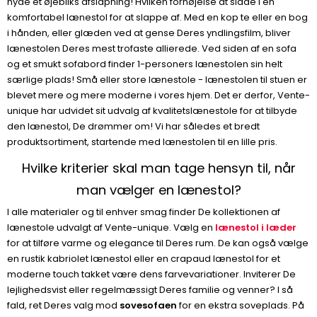
nyde et øjebliks afslapning! Hvilken fornøjelse at sidde i en
komfortabel lænestol for at slappe af. Med en kop te eller en bog
i hånden, eller glæden ved at gense Deres yndlingsfilm, bliver
lænestolen Deres mest trofaste allierede. Ved siden af en sofa
og et smukt sofabord finder 1-personers lænestolen sin helt
særlige plads! Små eller store lænestole - lænestolen til stuen er
blevet mere og mere moderne i vores hjem. Det er derfor, Vente-
unique har udvidet sit udvalg af kvalitetslænestole for at tilbyde
den lænestol, De drømmer om! Vi har således et bredt
produktsortiment, startende med lænestolen til en lille pris.
Hvilke kriterier skal man tage hensyn til, når
man vælger en lænestol?
I alle materialer og til enhver smag finder De kollektionen af
lænestole udvalgt af Vente-unique. Vælg en
lænestol i læder
for at tilføre varme og elegance til Deres rum. De kan også vælge
en rustik kabriolet lænestol eller en crapaud lænestol for et
moderne touch takket være dens farvevariationer. Inviterer De
lejlighedsvist eller regelmæssigt Deres familie og venner? I så
fald, ret Deres valg mod
sovesofaen
for en ekstra soveplads. På