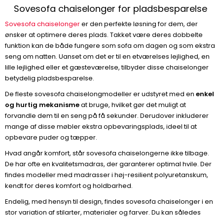
Sovesofa chaiselonger for pladsbesparelse
Sovesofa chaiselonger
er den perfekte løsning for dem, der
ønsker at optimere deres plads. Takket være deres dobbelte
funktion kan de både fungere som sofa om dagen og som ekstra
seng om natten. Uanset om det er til en etværelses lejlighed, en
lille lejlighed eller et gæsteværelse, tilbyder disse chaiselonger
betydelig pladsbesparelse.
De fleste sovesofa chaiselongmodeller er udstyret med en
enkel
og hurtig mekanisme
at bruge, hvilket gør det muligt at
forvandle dem til en seng på få sekunder. Derudover inkluderer
mange af disse møbler ekstra opbevaringsplads, ideel til at
opbevare puder og tæpper.
Hvad angår komfort, står sovesofa chaiselongerne ikke tilbage.
De har ofte en kvalitetsmadras, der garanterer optimal hvile. Der
findes modeller med madrasser i høj-resilient polyuretanskum,
kendt for deres komfort og holdbarhed.
Endelig, med hensyn til design, findes sovesofa chaiselonger i en
stor variation af stilarter, materialer og farver. Du kan således