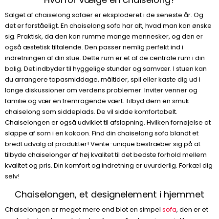
Salget af chaiselong sofaer er eksploderet i de seneste år. Og
det er forståeligt. En chaiselong sofa har alt, hvad man kan ønske
sig. Praktisk, da den kan rumme mange mennesker, og den er
også æstetisk tiltalende. Den passer nemlig perfekt ind i
indretningen af din stue. Dette rum er et af de centrale rum i din
bolig. Det indbyder til hyggelige stunder og samvær. I stuen kan
du arrangere tapasmiddage, måltider, spil eller kaste dig ud i
lange diskussioner om verdens problemer. Inviter venner og
familie og vær en fremragende vært. Tilbyd dem en smuk
chaiselong som siddeplads. De vil sidde komfortabelt.
Chaiselongen er også udviklet til afslapning. Hvilken fornøjelse at
slappe af som i en kokoon. Find din chaiselong sofa blandt et
bredt udvalg af produkter! Vente-unique bestræber sig på at
tilbyde chaiselonger af høj kvalitet til det bedste forhold mellem
kvalitet og pris. Din komfort og indretning er uvurderlig. Forkæl dig
selv!
Chaiselongen, et designelement i hjemmet
Chaiselongen er meget mere end blot en simpel
sofa
, den er et