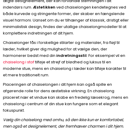
ægte designelement, der kan forvandle stemningen i dit
indendørs rum.
Æstetikken
ved chaiselongen kendetegnes ved
både kurvede og stringente former, der skaber en fængslende
visuel harmoni. Uanset om du er tilhænger af klassisk, dristigt eller
minimalistisk design, findes der utallige chaiselongmodeller til at
komplettere indretningen af dit hjem.
Chaiselonger fås i forskellige stilarter og materialer, fra fløjl til
læder, hvilket giver dig mulighed for at vælge den, der
harmonerer bedst med din
indretningsstil
. For eksempel vil en
chaiselong i stof
tilføje et strejf af blødhed og luksus til en
moderne stue, mens en chaiselong i læder kan tilføje karakter til
et mere traditionelt rum.
Placeringen af chaiselongen i dit hjem kan også spille en
afgørende rolle for dens æstetiske virkning. En chaiselong
placeret nær et vindue kan skabe en fredelig læsekrog, mens en
chaiselong i centrum af din stue kan fungere som et elegant
fokuspunkt.
Vælg din chaiselong med omhu, så den ikke kun er komfortabel,
men også et designelement, der fremhæver charmen i dit hjem.