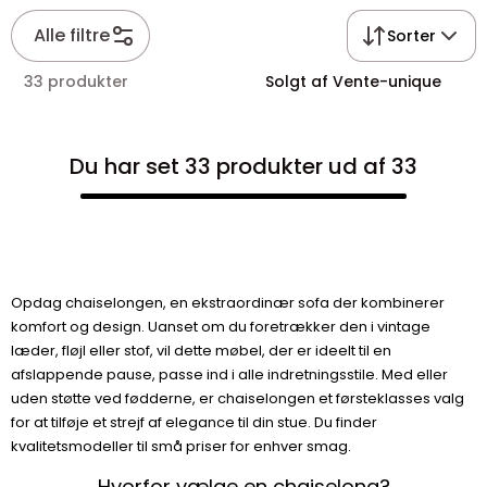
Alle filtre
Sorter
33 produkter
Solgt af Vente-unique
Du har set 33 produkter ud af 33
Opdag chaiselongen, en ekstraordinær sofa der kombinerer
komfort og design. Uanset om du foretrækker den i vintage
læder, fløjl eller stof, vil dette møbel, der er ideelt til en
afslappende pause, passe ind i alle indretningsstile. Med eller
uden støtte ved fødderne, er chaiselongen et førsteklasses valg
for at tilføje et strejf af elegance til din stue. Du finder
kvalitetsmodeller til små priser for enhver smag.
Hvorfor vælge en chaiselong?