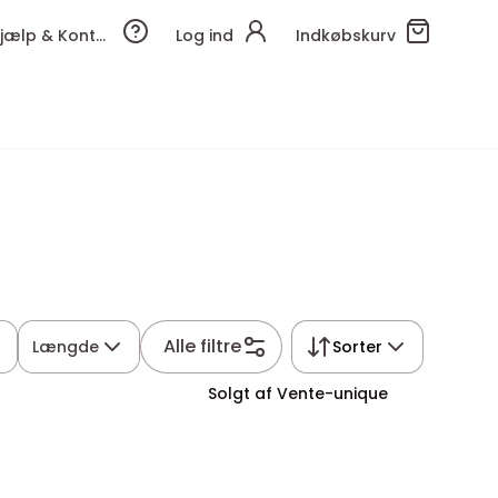
Hjælp & Kontakt
Log ind
Indkøbskurv
Alle filtre
Længde
Sorter
Solgt af Vente-unique