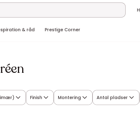
nspiration & råd
Prestige Corner
tréen
rimær)
Finish
Montering
Antal pladser