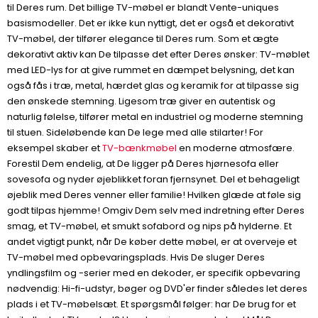
til Deres rum. Det billige TV-møbel er blandt Vente-uniques
basismodeller. Det er ikke kun nyttigt, det er også et dekorativt
TV-møbel, der tilfører elegance til Deres rum. Som et ægte
dekorativt aktiv kan De tilpasse det efter Deres ønsker: TV-møblet
med LED-lys for at give rummet en dæmpet belysning, det kan
også fås i træ, metal, hærdet glas og keramik for at tilpasse sig
den ønskede stemning. Ligesom træ giver en autentisk og
naturlig følelse, tilfører metal en industriel og moderne stemning
til stuen. Sideløbende kan De lege med alle stilarter! For
eksempel skaber et
TV-bænkmøbel
en moderne atmosfære.
Forestil Dem endelig, at De ligger på Deres hjørnesofa eller
sovesofa og nyder øjeblikket foran fjernsynet. Del et behageligt
øjeblik med Deres venner eller familie! Hvilken glæde at føle sig
godt tilpas hjemme! Omgiv Dem selv med indretning efter Deres
smag, et TV-møbel, et smukt sofabord og nips på hylderne. Et
andet vigtigt punkt, når De køber dette møbel, er at overveje et
TV-møbel med opbevaringsplads. Hvis De sluger Deres
yndlingsfilm og -serier med en dekoder, er specifik opbevaring
nødvendig: Hi-fi-udstyr, bøger og DVD'er finder således let deres
plads i et TV-møbelsæt. Et spørgsmål følger: har De brug for et