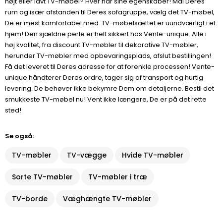
højt eller lavt TV-møbel? Hver har sine egenskaber! Mål Deres
rum og især afstanden til Deres sofagruppe, vælg det TV-møbel,
De er mest komfortabel med. TV-møbelsættet er uundværligt i et
hjem! Den sjældne perle er helt sikkert hos Vente-unique. Alle i
høj kvalitet, fra discount TV-møbler til dekorative TV-møbler,
herunder TV-møbler med opbevaringsplads, afslut bestillingen!
Få det leveret til Deres adresse for at forenkle processen! Vente-
unique håndterer Deres ordre, tager sig af transport og hurtig
levering. De behøver ikke bekymre Dem om detaljerne. Bestil det
smukkeste TV-møbel nu! Vent ikke længere, De er på det rette
sted!
Se også:
TV-møbler
TV-vægge
Hvide TV-møbler
Sorte TV-møbler
TV-møbler i træ
TV-borde
Væghængte TV-møbler