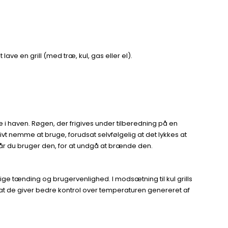
 lave en grill (med træ, kul, gas eller el).
 i haven. Røgen, der frigives under tilberedning på en
 nemme at bruge, forudsat selvfølgelig at det lykkes at
når du bruger den, for at undgå at brænde den.
e tænding og brugervenlighed. I modsætning til kul grills
 at de giver bedre kontrol over temperaturen genereret af