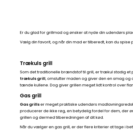
Er du glad for grillmad og ønsker at nyde din udendørs pla
Vælg din favorit, og når din mad er tilberedt, kan du spise
Trækuls grill
Som det traditionelle brændstof til grill, er trækul stadi
trækuls grill
, omslutter maden og giver den en smag og di
tænde kullene. Dog giver grillen meget lidt kontrol over f
Gas grill
Gas grills
er meget praktiske udendørs madlavningsredskab
producerer de ikke røg, en betydelig fordel for dem, der 
grillen og dermed tilberedningen af dit kød.
Når du vælger en gas grill, er der flere kriterier at tage i b