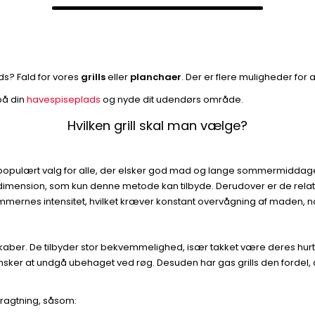
ds? Fald for vores
grills
eller
planchaer
. Der er flere muligheder for at
 på din
havespiseplads
og nyde dit udendørs område.
Hvilken grill skal man vælge?
g et populært valg for alle, der elsker god mad og lange sommermiddage
mension, som kun denne metode kan tilbyde. Derudover er de relativt
lammernes intensitet, hvilket kræver konstant overvågning af maden, 
er. De tilbyder stor bekvemmelighed, især takket være deres hurtig
ønsker at undgå ubehaget ved røg. Desuden har gas grills den fordel,
etragtning, såsom: