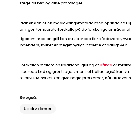
stege dit kød og dine grøntsager.
Planchaen
er en madlavningsmetode med oprindelse i Span
er ingen temperaturforskelle på de forskellige områder af 
Ligesom med en grill kan du tilberede flere fødevarer, hv
indendørs, hvilket er meget nyttigt i tilfælde af dårligt vejr.
Forskellen mellem en traditionel grill og et
bålfad
er minimal
tilberede kød og grøntsager, mens et bålfad også kan vær
relativt lav, hvilket kan give nogle problemer, når du laver 
Se også:
Udekøkkener