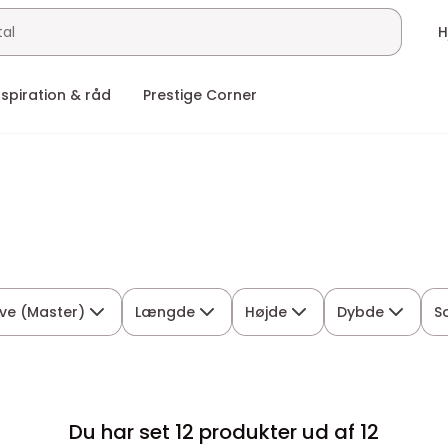
nspiration & råd
Prestige Corner
ve (Master)
Længde
Højde
Dybde
S
Du har set 12 produkter ud af 12