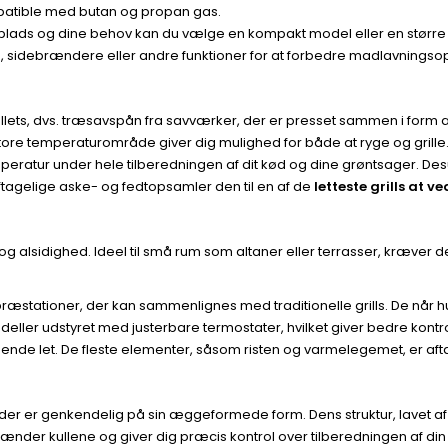
ompatible med butan og propan gas.
plads og dine behov kan du vælge en kompakt model eller en større g
te, sidebrændere eller andre funktioner for at forbedre madlavningso
pellets, dvs. træsavspån fra savværker, der er presset sammen i form af
tore temperaturområde giver dig mulighed for både at ryge og grille.
eratur under hele tilberedningen af dit kød og dine grøntsager. De
ftagelige aske- og fedtopsamler den til en af de
letteste grills at v
g alsidighed. Ideel til små rum som altaner eller terrasser, kræver d
æstationer, der kan sammenlignes med traditionelle grills. De når hurt
ller udstyret med justerbare termostater, hvilket giver bedre kontrol 
 legende let. De fleste elementer, såsom risten og varmelegemet, er 
der er genkendelig på sin æggeformede form. Dens struktur, lavet af 
tænder kullene og giver dig præcis kontrol over tilberedningen af din