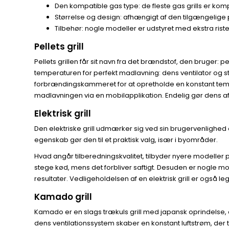
Den kompatible gas type: de fleste gas grills er k
Størrelse og design: afhængigt af den tilgængelige 
Tilbehør: nogle modeller er udstyret med ekstra ris
Pellets grill
Pellets grillen får sit navn fra det brændstof, den bruger: 
temperaturen for perfekt madlavning: dens ventilator og s
forbrændingskammeret for at opretholde en konstant temp
madlavningen via en mobilapplikation. Endelig gør dens a
Elektrisk grill
Den elektriske grill udmærker sig ved sin brugervenlighed o
egenskab gør den til et praktisk valg, især i byområder.
Hvad angår tilberedningskvalitet, tilbyder nyere modeller pr
stege kød, mens det forbliver saftigt. Desuden er nogle mode
resultater. Vedligeholdelsen af en elektrisk grill er også
Kamado grill
Kamado er en slags trækuls grill med japansk oprindelse, 
dens ventilationssystem skaber en konstant luftstrøm, der 