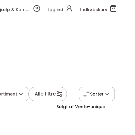
Hjælp & Kontakt
Log ind
Indkøbskurv
Alle filtre
ortiment
Sorter
Solgt af Vente-unique