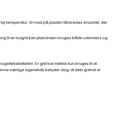
øj temperatur. Al mad på pladen tilberedes ensartet, der
ning til en kulgrill kan planchaen bruges både udendørs og
fleksibiliteten. En grill kan faktisk kun bruges til at
e særlige egenskab betyder dog, at dets grillrist er