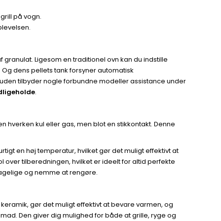
rill på vogn.
plevelsen.
 granulat. Ligesom en traditionel ovn kan du indstille
 Og dens pellets tank forsyner automatisk
suden tilbyder nogle forbundne modeller assistance under
edligeholde
.
en hverken kul eller gas, men blot en stikkontakt. Denne
igt en høj temperatur, hvilket gør det muligt effektivt at
over tilberedningen, hvilket er ideelt for altid perfekte
aftagelige og nemme at rengøre.
keramik, gør det muligt effektivt at bevare varmen, og
 mad. Den giver dig mulighed for både at grille, ryge og