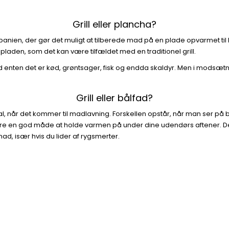
Grill eller plancha?
ien, der gør det muligt at tilberede mad på en plade opvarmet til h
pladen, som det kan være tilfældet med en traditionel grill.
ad enten det er kød, grøntsager, fisk og endda skaldyr. Men i modsæt
Grill eller bålfad?
, når det kommer til madlavning. Forskellen opstår, når man ser på brugs
e en god måde at holde varmen på under dine udendørs aftener. Denn
mad, især hvis du lider af rygsmerter.