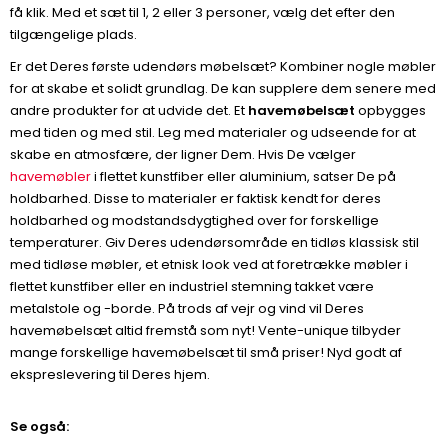
få klik. Med et sæt til 1, 2 eller 3 personer, vælg det efter den
tilgængelige plads.
Er det Deres første udendørs møbelsæt? Kombiner nogle møbler
for at skabe et solidt grundlag. De kan supplere dem senere med
andre produkter for at udvide det. Et
havemøbelsæt
opbygges
med tiden og med stil. Leg med materialer og udseende for at
skabe en atmosfære, der ligner Dem. Hvis De vælger
havemøbler
i flettet kunstfiber eller aluminium, satser De på
holdbarhed. Disse to materialer er faktisk kendt for deres
holdbarhed og modstandsdygtighed over for forskellige
temperaturer. Giv Deres udendørsområde en tidløs klassisk stil
med tidløse møbler, et etnisk look ved at foretrække møbler i
flettet kunstfiber eller en industriel stemning takket være
metalstole og -borde. På trods af vejr og vind vil Deres
havemøbelsæt altid fremstå som nyt! Vente-unique tilbyder
mange forskellige havemøbelsæt til små priser! Nyd godt af
ekspreslevering til Deres hjem.
Se også: