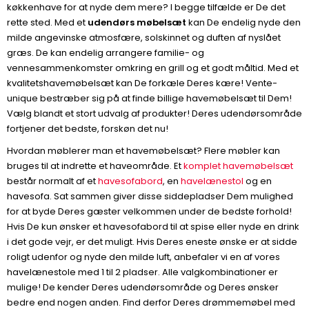
køkkenhave for at nyde dem mere? I begge tilfælde er De det
rette sted. Med et
udendørs møbelsæt
kan De endelig nyde den
milde angevinske atmosfære, solskinnet og duften af nyslået
græs. De kan endelig arrangere familie- og
vennesammenkomster omkring en grill og et godt måltid. Med et
kvalitetshavemøbelsæt kan De forkæle Deres kære! Vente-
unique bestræber sig på at finde billige havemøbelsæt til Dem!
Vælg blandt et stort udvalg af produkter! Deres udendørsområde
fortjener det bedste, forskøn det nu!
Hvordan møblerer man et havemøbelsæt? Flere møbler kan
bruges til at indrette et haveområde. Et
komplet havemøbelsæt
består normalt af et
havesofabord
, en
havelænestol
og en
havesofa. Sat sammen giver disse siddepladser Dem mulighed
for at byde Deres gæster velkommen under de bedste forhold!
Hvis De kun ønsker et havesofabord til at spise eller nyde en drink
i det gode vejr, er det muligt. Hvis Deres eneste ønske er at sidde
roligt udenfor og nyde den milde luft, anbefaler vi en af vores
havelænestole med 1 til 2 pladser. Alle valgkombinationer er
mulige! De kender Deres udendørsområde og Deres ønsker
bedre end nogen anden. Find derfor Deres drømmemøbel med