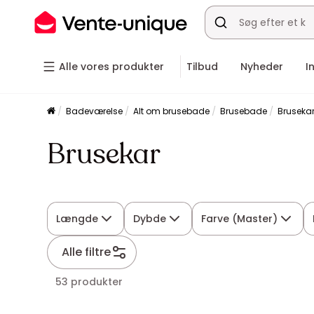
Alle vores produkter
Tilbud
Nyheder
I
Badeværelse
Alt om brusebade
Brusebade
Bruseka
Brusekar
Længde
Dybde
Farve (Master)
Alle filtre
53 produkter