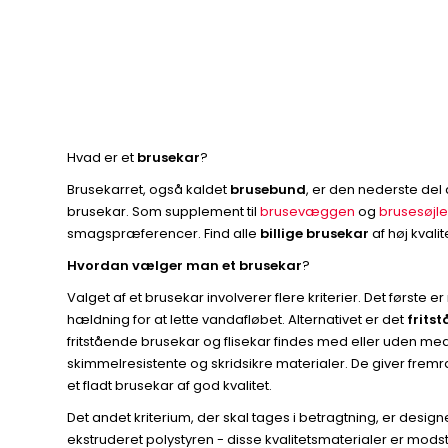
Hvad er et
brusekar
?
Brusekarret, også kaldet
brusebund
, er den nederste del 
brusekar. Som supplement til
brusevæggen
og
brusesøjl
smagspræferencer. Find alle
billige brusekar
af høj kvali
Hvordan vælger man et brusekar
?
Valget af et brusekar involverer flere kriterier. Det første 
hældning for at lette vandafløbet. Alternativet er det
frits
fritstående brusekar og flisekar findes med eller uden med
skimmelresistente og skridsikre materialer. De giver fremr
et fladt brusekar af god kvalitet.
Det andet kriterium, der skal tages i betragtning, er designe
ekstruderet polystyren - disse kvalitetsmaterialer er modst