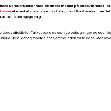
sere Deres brusekar med de andre møbler på badeværelset
. Ud
kabine
eller enkeltvaskmøbler. Find alle produktbeskrivelser med te
at træffe det rigtige valg.
ste deres effektivitet. Takket være de særlige belægninger og ugentl
-unique. Bestil det og modtag det hjemme inden for få dage. Med leverin