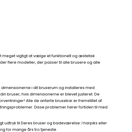
t meget vigtigt at vælge et funktionelt og æstetisk
der flere modeller, der passer til alle brusere og alle
ses dimensionerne i dit bruserum og installeres med
i din bruser, hvis dimensionerne er blevet justeret. De
entninger! Alle de anførte brusekar er fremstillet af
tætningsproblemer. Disse problemer hører fortiden til med
igt udtryk til Deres bruser og badeværelse. I harpiks eller
ing for mange års tro tjeneste.