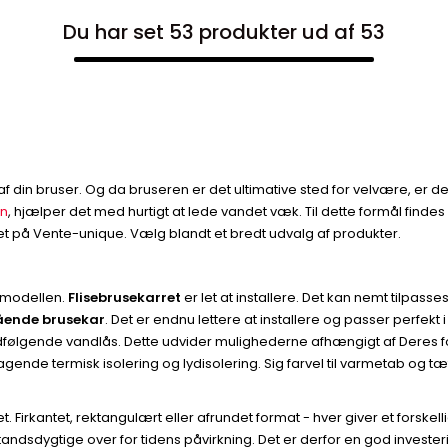
Du har set 53 produkter ud af 53
af din bruser. Og da bruseren er det ultimative sted for velvære, er de
en
, hjælper det med hurtigt at lede vandet væk. Til dette formål findes 
tet på Vente-unique. Vælg blandt et bredt udvalg af produkter.
er modellen.
Flisebrusekarret
er let at installere. Det kan nemt tilpas
tående brusekar
. Det er endnu lettere at installere og passer perfekt 
følgende vandlås. Dette udvider mulighederne afhængigt af Deres forv
agende termisk isolering og lydisolering. Sig farvel til varmetab og 
t. Firkantet, rektangulært eller afrundet format - hver giver et forskell
andsdygtige over for tidens påvirkning. Det er derfor en god invester