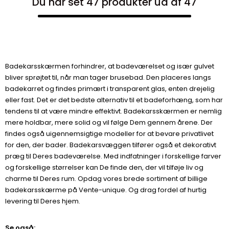
Du har set 47 produkter ud af 47
Badekarsskærmen forhindrer, at badeværelset og især gulvet
bliver sprøjtet til, når man tager brusebad. Den placeres langs
badekarret og findes primært i transparent glas, enten drejelig
eller fast. Det er det bedste alternativ til et badeforhæng, som har
tendens til at være mindre effektivt. Badekarsskærmen er nemlig
mere holdbar, mere solid og vil følge Dem gennem årene. Der
findes også uigennemsigtige modeller for at bevare privatlivet
for den, der bader. Badekarsvæggen tilfører også et dekorativt
præg til Deres badeværelse. Med indfatninger i forskellige farver
og forskellige størrelser kan De finde den, der vil tilføje liv og
charme til Deres rum. Opdag vores brede sortiment af billige
badekarsskærme på Vente-unique. Og drag fordel af hurtig
levering til Deres hjem.
Se også: