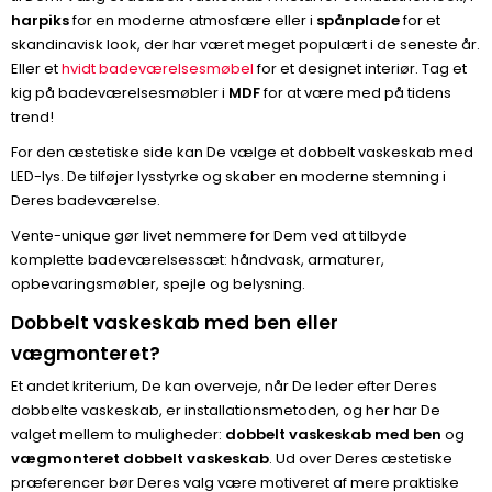
harpiks
for en moderne atmosfære eller i
spånplade
for et
skandinavisk look, der har været meget populært i de seneste år.
Eller et
hvidt badeværelsesmøbel
for et designet interiør. Tag et
kig på badeværelsesmøbler i
MDF
for at være med på tidens
trend!
For den æstetiske side kan De vælge et dobbelt vaskeskab med
LED-lys. De tilføjer lysstyrke og skaber en moderne stemning i
Deres badeværelse.
Vente-unique gør livet nemmere for Dem ved at tilbyde
komplette badeværelsessæt: håndvask, armaturer,
opbevaringsmøbler, spejle og belysning.
Dobbelt vaskeskab med ben eller
vægmonteret?
Et andet kriterium, De kan overveje, når De leder efter Deres
dobbelte vaskeskab, er installationsmetoden, og her har De
valget mellem to muligheder:
dobbelt vaskeskab med ben
og
vægmonteret dobbelt vaskeskab
. Ud over Deres æstetiske
præferencer bør Deres valg være motiveret af mere praktiske