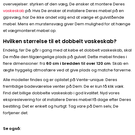
overvejelser: styrken af den væg, De ønsker at montere Deres
vaskeskab
på. Hvis De ønsker at installere Deres møbel på en
gipsvæg, har De ikke andet valg end at vælge et gulvstående
møbel. Mens en murstensvæg giver Dem mulighed for at hænge
et vægmonteret møbel op.
Hvilken størrelse til et dobbelt vaskeskab?
Endelig, før De går i gang med at købe et dobbelt vaskeskab, skal
De måle den tilgængelige plads på gulvet. Dette møbel findes i
flere dimensioner: fra
60 cm i bredden til over 120 cm
. Skab en
ægte hyggelig atmosfære ved at give plads og matche farverne.
Alle modeller findes og er oplistet på Vente-unique. Deres
fremtidige badeværelse venter på Dem. De er kun få klik væk.
Find det billige dobbelte vaskeskab i god kvalitet. Nyd vores
ekspreslevering for at installere Deres møbel få dage efter Deres
bestilling. Det er enkelt og hurtigt. Tag vare på Dem selv, De
fortjener det.
Se også: