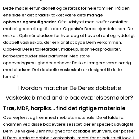
Dette møbel er funktionelt og æstetisk for hele familien. På den
ene side er det praktisk takket være dets
mange
opbevaringsmuligheder
. Ofte udstyret med skuffer omfatter
møblet generelt også skabe. Organisér Deres ejendele, som De
ønsker. Optimér pladsen for hver dag at have et rent og ryddeligt
dobbelt vaskeskab, der er klar til at byde Dem velkommen.
Opbevar Deres toiletartikler, makeup, skønhedsprodukter,
barberprodukter eller parfumer. Med store
opbevaringsmuligheder behøver De ikke længere være nærig
med pladsen. Det dobbelte vaskeskab er designet til dette
formål!
Hvordan matcher De Deres dobbelte
vaskeskab med andre badeværelsesmøbler?
Træ, MDF, harpiks... find det rigtige materiale
Overvej først og fremmest møblets materiale. De vil falde for
charmen ved disse badeværelsessæt, der er specielt udvalgt til
Dem. De vil give Dem mulighed for at skabe et univers, der passer
til Dem. Vælg et dobbelt vaskeskab i metal for et industrielt look, i