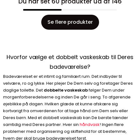
Du har set 60 produkter ud af 146
Se flere produkter
Hvorfor vælge et dobbelt vaskeskab til Deres
badeværelse?
Badeværelset er et intimt og familiært rum. Det indbyder til
velvære, ro og lykke. Her plejer De Dem selv og foretager Deres
daglige toilette. Det
dobbelte vaskeskab
følger Dem under
morgenforberedelserne og inden De går i seng. To afgørende
øjeblikke på dagen. Hvilken glæde at kunne afskære sig
kortvarigt fra omverdenen for at tage hånd om Dem selv eller
Deres børn. Med et dobbelt vaskeskab kan De børste tænder
samtidig med Deres partner. Hver sin
håndvask
! Ingen flere
problemer med organisering og skiftehold for at bestemme,
hvem der skal bruge badeværelset først.