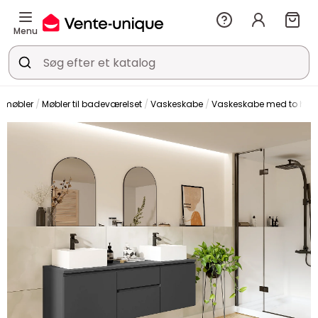
Menu
smøbler
Møbler til badeværelset
Vaskeskabe
Vaskeskabe med to hå