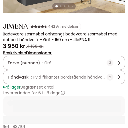
JIMENA
442 Anmeldelser
Badeværelsesmøbel ophængt badeværelsesmøbel med
dobbelt håndvask - Grå - 150 cm - JIMENA II
3 950 kr.
4 160 kr.
Beskrivelse
Dimensioner
Farve (nuance) :
Grå
3
Håndvask :
Hvid firkantet bordstående håndvask i keramik
2
På lager
Begrænset antal
Leveres inden for 6 til 8 dage
Ref. 1837101