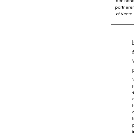
den hånd
partneren
af Vente