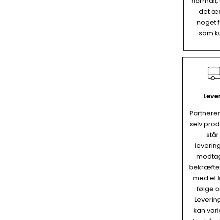
normalt,
det æ
noget f
som k
Leve
Partnere
selv prod
står
leverin
modtag
bekræfte
med et li
følge o
Leverin
kan vari