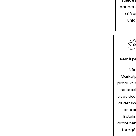
sælges
partner 
af Ve
uniq
Bestil 
Når
Market
produkt 
indkøbs
vises det 
at det s
en par
Betali
ordrebeh
foregå