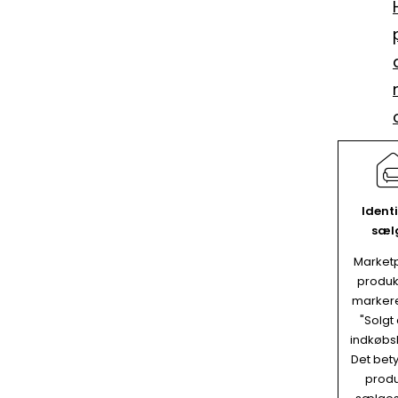
Identi
sæl
Market
produk
marker
"Solgt 
indkøbs
Det bety
produ