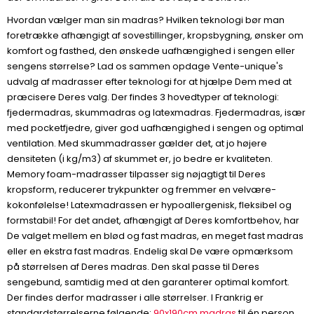
Hvordan vælger man sin madras? Hvilken teknologi bør man
foretrække afhængigt af sovestillinger, kropsbygning, ønsker om
komfort og fasthed, den ønskede uafhængighed i sengen eller
sengens størrelse? Lad os sammen opdage Vente-unique's
udvalg af madrasser efter teknologi for at hjælpe Dem med at
præcisere Deres valg. Der findes 3 hovedtyper af teknologi:
fjedermadras, skummadras og latexmadras. Fjedermadras, især
med pocketfjedre, giver god uafhængighed i sengen og optimal
ventilation. Med skummadrasser gælder det, at jo højere
densiteten (i kg/m3) af skummet er, jo bedre er kvaliteten.
Memory foam-madrasser tilpasser sig nøjagtigt til Deres
kropsform, reducerer trykpunkter og fremmer en velvære-
kokonfølelse! Latexmadrassen er hypoallergenisk, fleksibel og
formstabil! For det andet, afhængigt af Deres komfortbehov, har
De valget mellem en blød og fast madras, en meget fast madras
eller en ekstra fast madras. Endelig skal De være opmærksom
på størrelsen af Deres madras. Den skal passe til Deres
sengebund, samtidig med at den garanterer optimal komfort.
Der findes derfor madrasser i alle størrelser. I Frankrig er
standardstørrelserne følgende:
90x190cm madras
til én person,