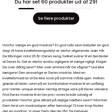
Du har set 60 produkter ud af 291
Se flere produkter
Hvorfor vælge en god madras? En god nats søvn betyder en god
dag! At have kvalitetssengudstyr er derfor afgørende. Især når
De tilbringer cirka 25 år i Deres seng, hvilket svarer til en fjerdedel
af Deres liv. Det er derfor endnu vigtigere at vælge rigtigt. Klager
De over dårlig søvn? Eller over ømhed når De vågner? Led ikke
længere! Den ansvarlige er Deres madras. Med en
kvalitetsmadras vil De ikke sove på samme måde igen. Hvilken
glæde at falde i søvn på en komfortabel madras til en uslåelig
pris! Vente-unique ønsker nemlig at tage vare på Deres velvære.
Find Deres madras til en lav pris i vores brede udvalg af
produkter! Hvorfor give afkald på dejlige nætters søvn? Informer
Dem først om madrastyper efter teknologi! Til hver krop findes
der en madras. Vi giver Dem alle de råd, De behøver.