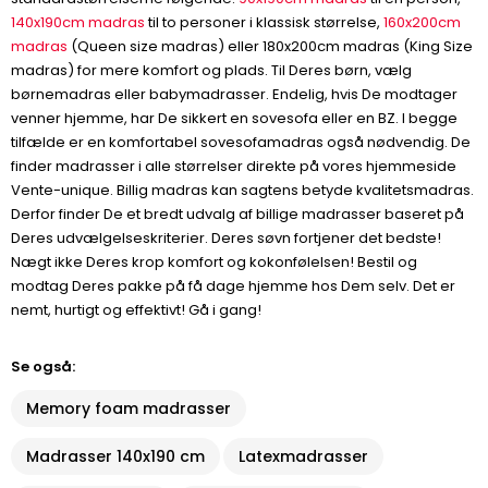
140x190cm madras
til to personer i klassisk størrelse,
160x200cm
madras
(Queen size madras) eller 180x200cm madras (King Size
madras) for mere komfort og plads. Til Deres børn, vælg
børnemadras eller babymadrasser. Endelig, hvis De modtager
venner hjemme, har De sikkert en sovesofa eller en BZ. I begge
tilfælde er en komfortabel sovesofamadras også nødvendig. De
finder madrasser i alle størrelser direkte på vores hjemmeside
Vente-unique. Billig madras kan sagtens betyde kvalitetsmadras.
Derfor finder De et bredt udvalg af billige madrasser baseret på
Deres udvælgelseskriterier. Deres søvn fortjener det bedste!
Nægt ikke Deres krop komfort og kokonfølelsen! Bestil og
modtag Deres pakke på få dage hjemme hos Dem selv. Det er
nemt, hurtigt og effektivt! Gå i gang!
Se også:
Memory foam madrasser
Madrasser 140x190 cm
Latexmadrasser