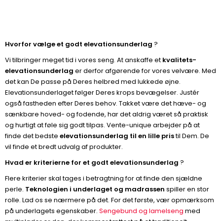
Hvorfor vælge et godt elevationsunderlag
?
Vi tilbringer meget tid i vores seng. At anskaffe et
kvalitets-
elevationsunderlag
er derfor afgørende for vores velvære. Med
det kan De passe på Deres helbred med lukkede øjne.
Elevationsunderlaget følger Deres krops bevægelser. Justér
også fastheden efter Deres behov. Takket være det hæve- og
sænkbare hoved- og fodende, har det aldrig været så praktisk
og hurtigt at føle sig godt tilpas. Vente-unique arbejder på at
finde det bedste
elevationsunderlag til en lille pris
til Dem. De
vil finde et bredt udvalg af produkter.
Hvad er kriterierne for et godt elevationsunderlag
?
Flere kriterier skal tages i betragtning for at finde den sjældne
perle.
Teknologien i underlaget og madrassen
spiller en stor
rolle. Lad os se nærmere på det. For det første, vær opmærksom
på underlagets egenskaber.
Sengebund og lamelseng
med