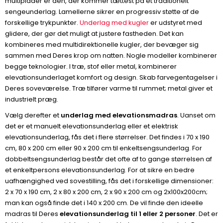
multiplader er den, der kommer tættest på et traditionelt
sengeunderlag. Lamellerne sikrer en progressiv støtte af de
forskellige trykpunkter.
Underlag med kugler
er udstyret med
glidere, der gør det muligt at justere fastheden. Det kan
kombineres med multidirektionelle kugler, der bevæger sig
sammen med Deres krop om natten. Nogle modeller kombinerer
begge teknologier. I træ, stof eller metal, kombinerer
elevationsunderlaget komfort og design. Skab farvegentagelser i
Deres soveværelse. Træ tilfører varme til rummet; metal giver et
industrielt præg.
Vælg derefter et
underlag med elevationsmadras
. Uanset om
det er et manuelt elevationsunderlag eller et elektrisk
elevationsunderlag, fås det i flere størrelser. Det findes i 70 x 190
cm, 80 x 200 cm eller 90 x 200 cm til enkeltsengsunderlag. For
dobbeltsengsunderlag består det ofte af to gange størrelsen af
et enkeltpersons elevationsunderlag. For at sikre en bedre
uafhængighed ved sovestilling, fås det i forskellige dimensioner:
2 x 70 x 190 cm, 2 x 80 x 200 cm, 2 x 90 x 200 cm og 2x100x200cm;
man kan også finde det i 140 x 200 cm. De vil finde den ideelle
madras til Deres
elevationsunderlag til 1 eller 2 personer
. Det er