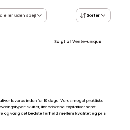
d eller uden spejl
Sorter
Solgt af Vente-unique
tativer leveres inden for 10 dage. Vores meget praktiske
aringstyper: skuffer, linnedskabe, tøjstativer samt
gere og vælg det
bedste forhold mellem kvalitet og pris