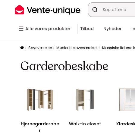
Alle vores produkter
Tilbud
Nyheder
I
Soveværelse
Møbler til soveværelset
Klassiske tidløs
Garderobeskabe
Hjørnegarderobe
Walk-in closet
Klædes
r