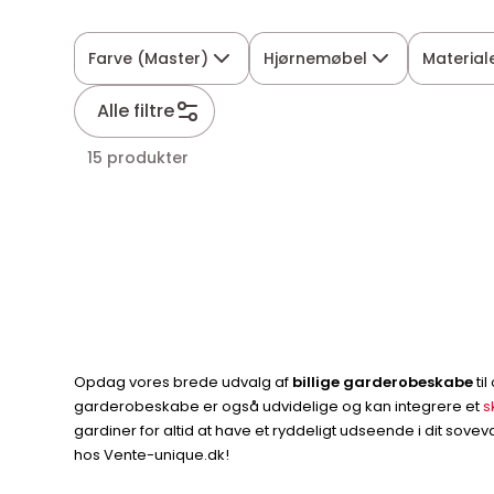
Farve (Master)
Hjørnemøbel
Material
Alle filtre
15 produkter
Opdag vores brede udvalg af
billige garderobeskabe
ti
garderobeskabe er også udvidelige og kan integrere et
s
gardiner for altid at have et ryddeligt udseende i dit sovev
hos Vente-unique.dk!