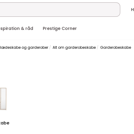
nspiration & råd
Prestige Corner
e klædeskabe og garderober
Alt om garderobeskabe
Garderobeskabe
kabe