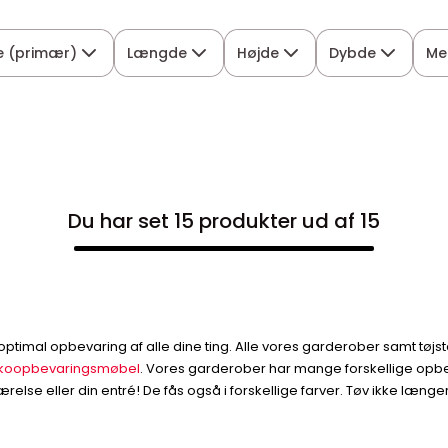
e (primær)
Længde
Højde
Dybde
Me
Du har set 15 produkter ud af 15
l optimal opbevaring af alle dine ting. Alle vores garderober samt tøjs
koopbevaringsmøbel
. Vores garderober har mange forskellige opbev
ærelse eller din entré! De fås også i forskellige farver. Tøv ikke læn