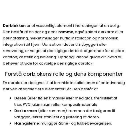
Dørblokken
er et væsentligt element i indretningen af en bolig.
Den består af en dør og dens
ramme
, også kaldet dørkarm eller
dørindfatning, hvilket muliggør hurtig installation og harmonisk
integration i dit hjem. Uanset om det er til nybyggeri eller
renovering, er valget af den rigtige dørblok afgørende for at sikre
komfort, æstetik og isolering. Opddag i denne guide alt, hvad du
behøver at vide for at vælge den rigtige dørblok.
Forstå dørblokens rolle og dens komponenter
En dørblok er designet til at forenkle installationen af en indvendig
dør ved at samle flere elementer i ét. Den består af:
Døren
(eller fløjen): massiv eller med glas, fremstillet af
træ, PVC, aluminium eller kompositmateriale.
Dørkarmen
(eller rammen): rammen der fastgøres til
væggen, sikrer stabilitet og justering af døren.
Hængslerne
: muliggør åbne- og lukkebevægelsen.