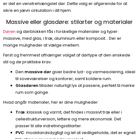
er det en venstrehængslet dør. Dette valg er afgørende for at
sikre en jævn cirkulation i dit hjem.
Massive eller glasdøre: stilarter og materialer
Døren
og dørblokken fås i forskellige materialer og typer:
massive, med glas, i træ, aluminium eller komposit... Der er
mange muligheder at vælge imellem.
Først og fremmest afhænger valget af dørtype af den ønskede
stil og de praktiske krav:
Den
massive dør
giver bedre lyd- og varmeisolering, ideel
til soveværelser og kontorer, samt koldere rum.
Glasdøren
tillader naturligt lys at passere, perfekt til mørke
rum som gange.
Hvad angår materialer, her er dine muligheder:
Træ
: klassisk og varmt, det findes i massivt træ eller i
cellestrukturversion, lettere og mere økonomisk. Det
passer til alle indretningsstilarter.
PVC
: modstandsdygtigt og let at vedligeholde, det er egnet