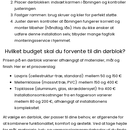
Placer dørblokken: indsæt karmen i åbningen og kontroller
justeringen.
Fastgør rammen: brug skruer og kiler for perfekt støtte.
Juster døren: kontroller at åbningen fungerer korrekt og
monter tilbehør (håndtag, lås). Hvis du ikke ønsker at
udføre denne installation selv, tilbyder mange fagfolk
monteringsservice i hjemmet.
Hvilket budget skal du forvente til din dørblok?
Prisen på en dørblok varierer afhængigt af materialer, mål og
finish. Her er et prisoverslag:
Lavpris (cellestruktur-træ, standard): mellem 50 og 150 €
Mellemklasse (massivt træ, PVC): mellem 150 og 400 €
Topklasse (aluminium, glas, skræddersyet): fra 400 €
Installationsomkostninger fra en fagperson varierer
mellem 80 og 200 €, afhængigt af installationens
kompleksitet.
At vælge en dørblok, der passer til dine behov, er afgørende for
at kombinere funktionalitet, komfort og æstetik. Ved at tage højde
for mål, materiale, lyd- og varmeisoleringsmuligheder vil du finde