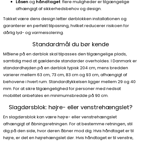
Låsen
og
håndtaget
: flere muligheder er tilgængelige
afhængigt af sikkerhedsbehov og design.
Takket være dens design letter dørblokken installationen og
garanterer en perfekt tilpasning, hvilket reducerer risikoen for
dårlig lyd- og varmeisolering.
Standardmål du bør kende
Målene på en dørblok skal tilpasses den tilgængelige plads,
samtidig med at gældende standarder overholdes. I Danmark er
standardhøjden på en dørblok typisk 204 cm, mens bredden
varierer mellem 63 cm, 73 cm, 83 cm og 93 cm, afhængigt af
behovene i hvert rum. Standardtykkelsen ligger mellem 29 og 40
mm. For at sikre tilgængelighed for personer med nedsat
mobilitet anbefales en minimumsbredde på 90 cm.
Slagdørsblok: højre- eller venstrehængslet?
En slagdørsblok kan være højre- eller venstrehængslet
afhængigt af åbningsretningen. For at bestemme retningen, stil
dig på den side, hvor døren åbner mod dig. Hvis håndtaget er til
højre, er det en højrehængslet dør. Hvis håndtaget er til venstre,