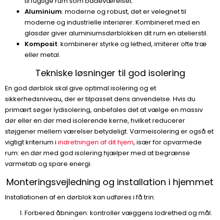
til fugtige rum som badeværelset.
Aluminium
: moderne og robust, det er velegnet til
moderne og industrielle interiører. Kombineret med en
glasdør giver aluminiumsdørblokken dit rum en atelierstil.
Komposit
: kombinerer styrke og lethed, imiterer ofte træ
eller metal.
Tekniske løsninger til god isolering
En god dørblok skal give optimal isolering og et
sikkerhedsniveau, der er tilpasset dens anvendelse. Hvis du
primært søger lydisolering, anbefales det at vælge en massiv
dør eller en dør med isolerende kerne, hvilket reducerer
støjgener mellem værelser betydeligt. Varmeisolering er også et
vigtigt kriterium i
indretningen af dit hjem
, især for opvarmede
rum: en dør med god isolering hjælper med at begrænse
varmetab og spare energi.
Monteringsvejledning og installation i hjemmet
Installationen af en dørblok kan udføres i få trin:
Forbered åbningen: kontroller væggens lodrethed og mål.