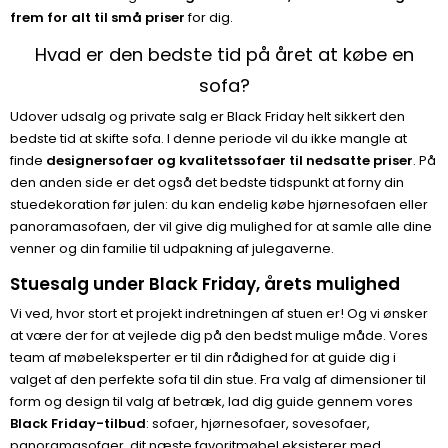
frem for alt til små priser
for dig.
Hvad er den bedste tid på året at købe en
sofa?
Udover udsalg og private salg er Black Friday helt sikkert den
bedste tid at skifte sofa. I denne periode vil du ikke mangle at
finde
designersofaer og kvalitetssofaer til nedsatte priser
. På
den anden side er det også det bedste tidspunkt at forny din
stuedekoration før julen: du kan endelig købe hjørnesofaen eller
panoramasofaen, der vil give dig mulighed for at samle alle dine
venner og din familie til udpakning af julegaverne.
Stuesalg under Black Friday, årets mulighed
Vi ved, hvor stort et projekt indretningen af stuen er! Og vi ønsker
at være der for at vejlede dig på den bedst mulige måde. Vores
team af møbeleksperter er til din rådighed for at guide dig i
valget af den perfekte sofa til din stue. Fra valg af dimensioner til
form og design til valg af betræk, lad dig guide gennem vores
Black Friday-tilbud
: sofaer, hjørnesofaer, sovesofaer,
panoramasofaer, dit næste favoritmøbel eksisterer med