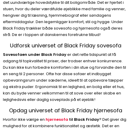
det uundværlige hovedstykke til dit boligområde. Det er hjertet i
stuen, hvor du deler værdifulde øjeblikke med familie og venner,
hengiver dig til læsning, hjemmebiograf eller søndagens
eftermiddagslur. Den legemliggør komfort, stil og hygge. Under
Black Friday trækker både sovesofa og hjørnesofa også deres
strå. De er i toppen af danskernes foretrukne tilbud!
Udforsk universet af Black Friday sovesofa
Sovesofaen under Black Friday
er det rette tidspunkt at få
adgang til topkvalitet til priser, der trodser enhver konkurrence.
Du kan ikke kun forbedre komforten i din stue og forvandle den til
en seng til 2 personer. Ofte har disse sofaer et indbygget
opbevaringsrum under sæderne, ideelt til at opbevare tæpper
og ekstra puder. Ergonomisk til en lejlighed, en bolig eller et hus,
kan du byde venner velkommen til at sove over eller skabe en
lejlighedsvis eller daglig soveplads på et øjeblik!
Opdag universet af Black Friday hjørnesofa
Hvorfor ikke vælge en
hjørnesofa
til Black Friday
? Det giver dig
mulighed for at kombinere funktionalitet og æstetik. Det er en