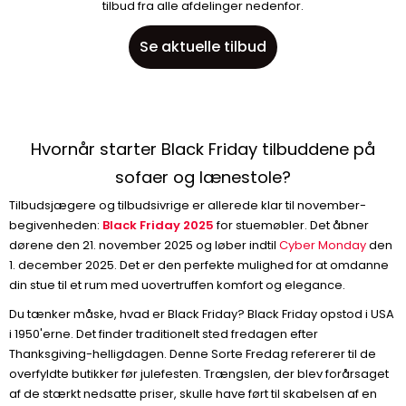
tilbud fra alle afdelinger nedenfor.
Se aktuelle tilbud
Hvornår starter Black Friday tilbuddene på
sofaer og lænestole?
Tilbudsjægere og tilbudsivrige er allerede klar til november-
begivenheden:
Black Friday 2025
for stuemøbler. Det åbner
dørene den 21. november 2025 og løber indtil
Cyber Monday
den
1. december 2025. Det er den perfekte mulighed for at omdanne
din stue til et rum med uovertruffen komfort og elegance.
Du tænker måske, hvad er Black Friday? Black Friday opstod i USA
i 1950'erne. Det finder traditionelt sted fredagen efter
Thanksgiving-helligdagen. Denne Sorte Fredag refererer til de
overfyldte butikker før julefesten. Trængslen, der blev forårsaget
af de stærkt nedsatte priser, skulle have ført til skabelsen af en