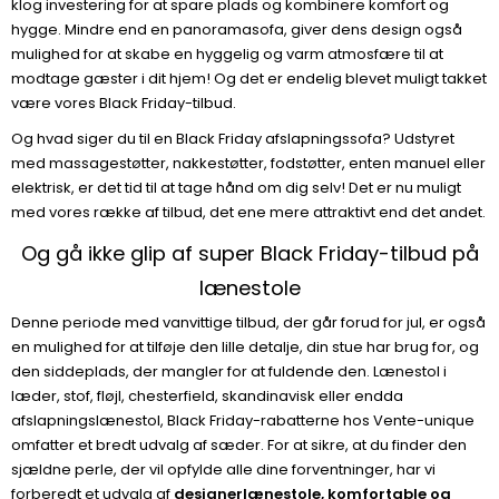
klog investering for at spare plads og kombinere komfort og
hygge. Mindre end en panoramasofa, giver dens design også
mulighed for at skabe en hyggelig og varm atmosfære til at
modtage gæster i dit hjem! Og det er endelig blevet muligt takket
være vores Black Friday-tilbud.
Og hvad siger du til en Black Friday afslapningssofa? Udstyret
med massagestøtter, nakkestøtter, fodstøtter, enten manuel eller
elektrisk, er det tid til at tage hånd om dig selv! Det er nu muligt
med vores række af tilbud, det ene mere attraktivt end det andet.
Og gå ikke glip af super Black Friday-tilbud på
lænestole
Denne periode med vanvittige tilbud, der går forud for jul, er også
en mulighed for at tilføje den lille detalje, din stue har brug for, og
den siddeplads, der mangler for at fuldende den. Lænestol i
læder, stof, fløjl, chesterfield, skandinavisk eller endda
afslapningslænestol, Black Friday-rabatterne hos Vente-unique
omfatter et bredt udvalg af sæder. For at sikre, at du finder den
sjældne perle, der vil opfylde alle dine forventninger, har vi
forberedt et udvalg af
designerlænestole, komfortable og