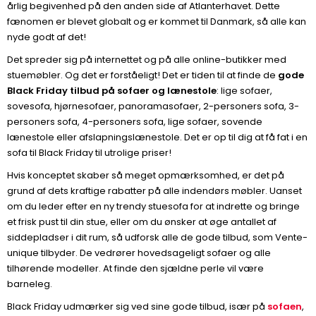
årlig begivenhed på den anden side af Atlanterhavet. Dette
fænomen er blevet globalt og er kommet til Danmark, så alle kan
nyde godt af det!
Det spreder sig på internettet og på alle online-butikker med
stuemøbler. Og det er forståeligt! Det er tiden til at finde de
gode
Black Friday tilbud på sofaer og lænestole
: lige sofaer,
sovesofa, hjørnesofaer, panoramasofaer, 2-personers sofa, 3-
personers sofa, 4-personers sofa, lige sofaer, sovende
lænestole eller afslapningslænestole. Det er op til dig at få fat i en
sofa til Black Friday til utrolige priser!
Hvis konceptet skaber så meget opmærksomhed, er det på
grund af dets kraftige rabatter på alle indendørs møbler. Uanset
om du leder efter en ny trendy stuesofa for at indrette og bringe
et frisk pust til din stue, eller om du ønsker at øge antallet af
siddepladser i dit rum, så udforsk alle de gode tilbud, som Vente-
unique tilbyder. De vedrører hovedsageligt sofaer og alle
tilhørende modeller. At finde den sjældne perle vil være
barneleg.
Black Friday udmærker sig ved sine gode tilbud, især på
sofaen
,