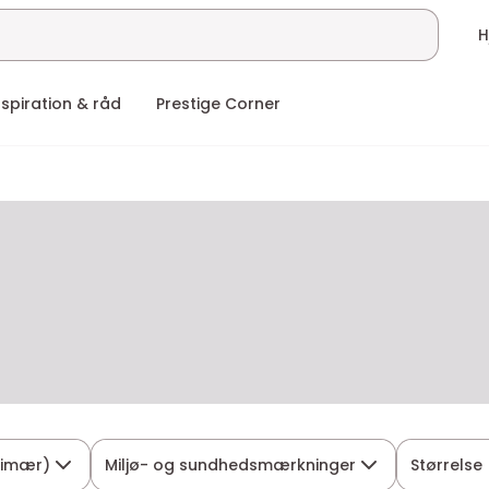
nspiration & råd
Prestige Corner
rimær)
Miljø- og sundhedsmærkninger
Størrelse