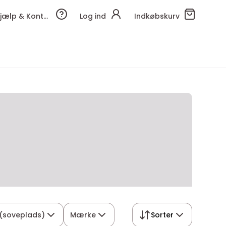
Hjælp & Kontakt
Log ind
Indkøbskurv
 (soveplads)
Mærke
Sorter