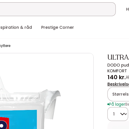
nspiration & råd
Prestige Corner
yttere
ULTRA
DODO pude
KOMFORT
140 kr.
1
Beskrivels
Størrel
På lager
B
Mængde