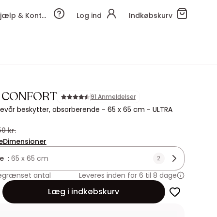
Hjælp & Kontakt
Log ind
Indkøbskurv
 CONFORT
91 Anmeldelser
vår beskytter, absorberende - 65 x 65 cm - ULTRA
50 kr.
e
Dimensioner
se :
65 x 65 cm
2
egrænset antal
Leveres inden for 6 til 8 dage
Læg i indkøbskurv