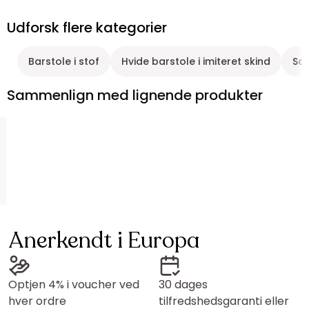
Udforsk flere kategorier
Barstole i stof
Hvide barstole i imiteret skind
Sor
Sammenlign med lignende produkter
Anerkendt i Europa
Optjen 4% i voucher ved
30 dages
hver ordre
tilfredshedsgaranti eller