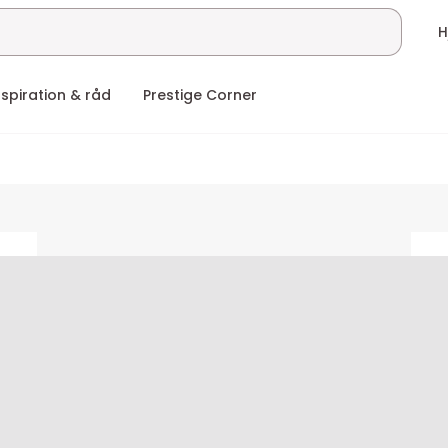
nspiration & råd
Prestige Corner
ceholder
placeholder