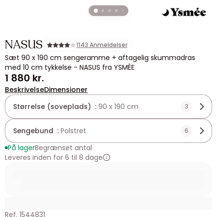
NASUS
1143 Anmeldelser
Sæt 90 x 190 cm sengeramme + aftagelig skummadras
med 10 cm tykkelse - NASUS fra YSMÉE
1 880 kr.
Beskrivelse
Dimensioner
Størrelse (soveplads) :
90 x 190 cm
3
Sengebund :
Polstret
6
På lager
Begrænset antal
Leveres inden for 6 til 8 dage
Ref. 1544831