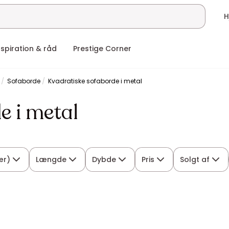
nspiration & råd
Prestige Corner
Sofaborde
Kvadratiske sofaborde i metal
e i metal
ær)
Længde
Dybde
Pris
Solgt af