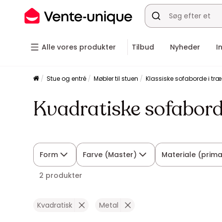
Alle vores produkter
Tilbud
Nyheder
I
Stue og entré
Møbler til stuen
Klassiske sofaborde i træ
Kvadratiske sofabord
Form
Farve (Master)
Materiale (prim
2 produkter
Kvadratisk
Metal