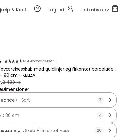
Hjælp & Kontakt
Log ind
Indkøbskurv
A
651 Anmeldelser
deværelsesskab med guldlinjer og firkantet bordplade i
 - 80 cm - KELIZA
.
2 480 kr.
e
Dimensioner
nuance) :
Sort
3
 :
80 cm
4
sætning :
Skab + firkantet vask
20