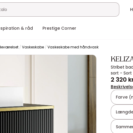
nspiration & råd
Prestige Corner
adeværelset
Vaskeskabe
Vaskeskabe med håndvask
KELIZ
Stribet ba
sort - Sort
2 320 kr
Beskrivels
Farve (
Længde
Sammen