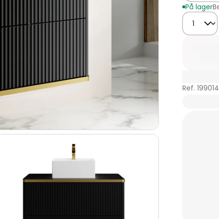
På lager
B
Mængde
Ref. 19901