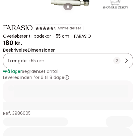
FARASIO
5 Anmeldelser
Overløbsrør til badekar - 55 cm - FARASIO
180 kr.
Beskrivelse
Dimensioner
Længde :
55 cm
2
På lager
Begrænset antal
Leveres inden for 6 til 8 dage
Ref. 3986605