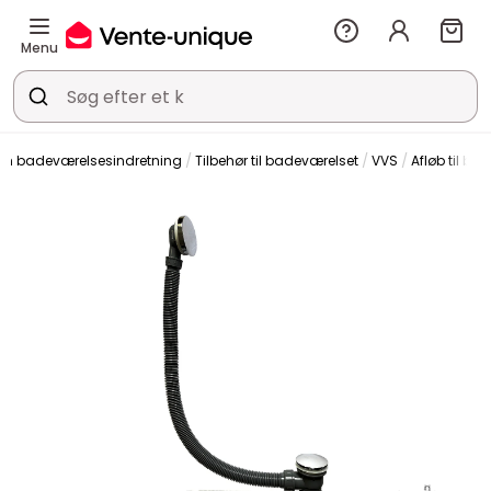
Menu
om badeværelsesindretning
Tilbehør til badeværelset
VVS
Afløb til ba