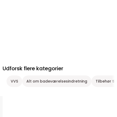
Udforsk flere kategorier
VVS
Alt om badeværelsesindretning
Tilbehør ti