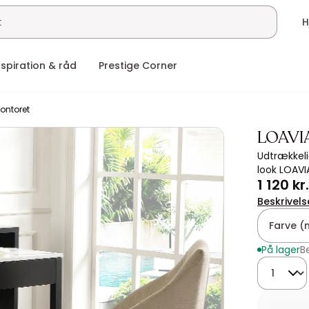
nspiration & råd
Prestige Corner
kontoret
LOAVI
Udtrækkeli
look LOAVI
1 120 kr.
Beskrivels
Farve (
På lager
B
Mængde