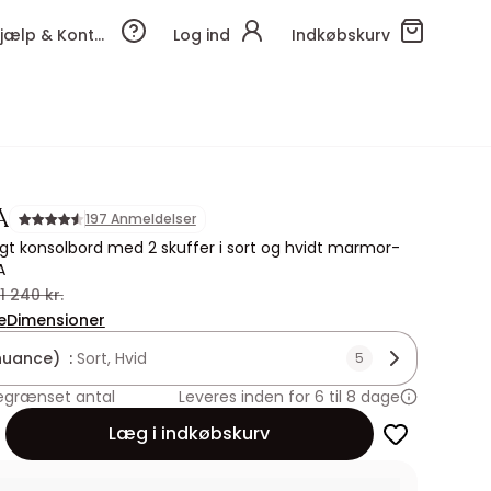
Hjælp & Kontakt
Log ind
Indkøbskurv
A
197 Anmeldelser
gt konsolbord med 2 skuffer i sort og hvidt marmor-
A
1 240 kr.
e
Dimensioner
nuance) :
Sort, Hvid
5
egrænset antal
Leveres inden for 6 til 8 dage
Læg i indkøbskurv