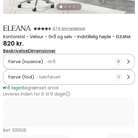
ELEANA
474 Anmeldelser
Kontorstol - Velour - Grå og sølv - Indstillelig højde - ELEANA
820 kr.
Beskrivelse
Dimensioner
Farve (nuance) :
Grå
8
Farve (fod) :
Sølvfarvet
3
På lager
Begrænset antal
Leveres inden for 6 til 8 dage
Ref. 105505