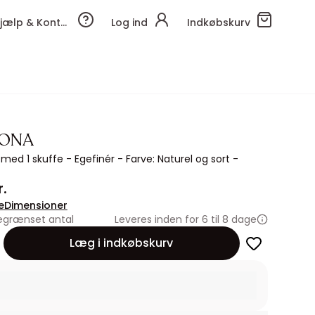
Hjælp & Kontakt
Log ind
Indkøbskurv
IONA
med 1 skuffe - Egefinér - Farve: Naturel og sort -
r.
e
Dimensioner
egrænset antal
Leveres inden for 6 til 8 dage
Læg i indkøbskurv