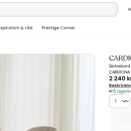
nspiration & råd
Prestige Corner
CARD
Skrivebord 
CARDIONA
2 240 k
Beskrivels
På lager
B
Mængde