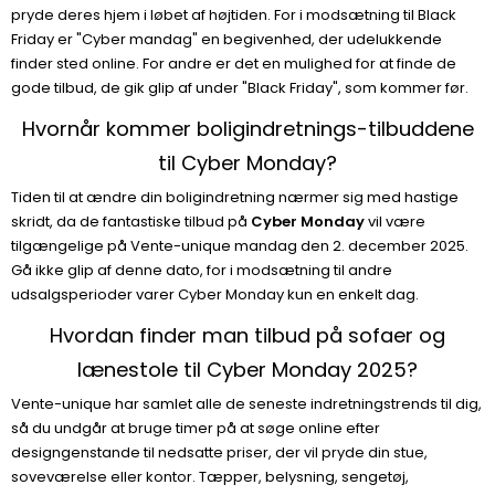
pryde deres hjem i løbet af højtiden. For i modsætning til Black
Friday er "Cyber mandag" en begivenhed, der udelukkende
finder sted online. For andre er det en mulighed for at finde de
gode tilbud, de gik glip af under "Black Friday", som kommer før.
Hvornår kommer boligindretnings-tilbuddene
til Cyber Monday?
Tiden til at ændre din boligindretning nærmer sig med hastige
skridt, da de fantastiske tilbud på
Cyber Monday
vil være
tilgængelige på Vente-unique mandag den 2. december 2025.
Gå ikke glip af denne dato, for i modsætning til andre
udsalgsperioder varer Cyber Monday kun en enkelt dag.
Hvordan finder man tilbud på sofaer og
lænestole til Cyber Monday 2025?
Vente-unique har samlet alle de seneste indretningstrends til dig,
så du undgår at bruge timer på at søge online efter
designgenstande til nedsatte priser, der vil pryde din stue,
soveværelse eller kontor. Tæpper, belysning, sengetøj,