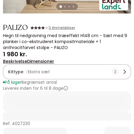
PALIZO
3 Anmeldelser
Hegn til nedgravning med træeffekt H148 cm - Sæt med 9
planker i co-ekstruderet kompositmateriale + 1
anthracitfarvet stolpe - PALIZO
1 980 kr.
Beskrivelse
Dimensioner
Kittype :
Ekstra sæt
2
På lager
Begrænset antal
Leveres inden for 6 til 8 dage
Ref. 4027230