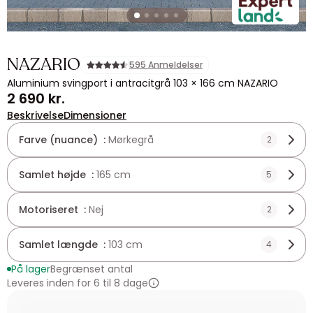
NAZARIO
595 Anmeldelser
Aluminium svingport i antracitgrå 103 × 166 cm NAZARIO
2 690 kr.
Beskrivelse
Dimensioner
Farve (nuance) :
Mørkegrå
2
Samlet højde :
165 cm
5
Motoriseret :
Nej
2
Samlet længde :
103 cm
4
På lager
Begrænset antal
Leveres inden for 6 til 8 dage