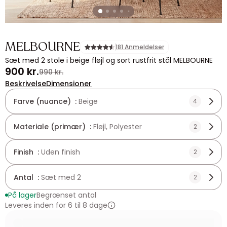
MELBOURNE
181 Anmeldelser
Sæt med 2 stole i beige fløjl og sort rustfrit stål MELBOURNE
900 kr.
990 kr.
Beskrivelse
Dimensioner
Farve (nuance) :
Beige
4
Materiale (primær) :
Fløjl, Polyester
2
Finish :
Uden finish
2
Antal :
Sæt med 2
2
På lager
Begrænset antal
Leveres inden for 6 til 8 dage