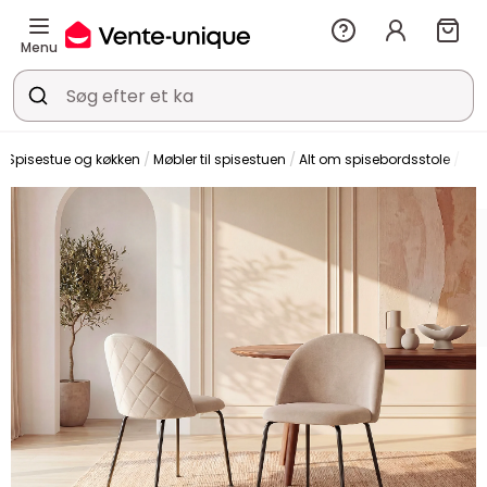
Menu
Spisestue og køkken
Møbler til spisestuen
Alt om spisebordsstole
Sto