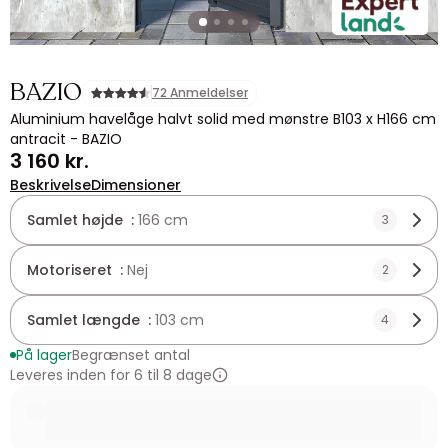
BAZIO
72 Anmeldelser
Aluminium havelåge halvt solid med mønstre B103 x H166 cm
antracit - BAZIO
3 160 kr.
Beskrivelse
Dimensioner
Samlet højde :
166 cm
3
Motoriseret :
Nej
2
Samlet længde :
103 cm
4
På lager
Begrænset antal
Leveres inden for 6 til 8 dage