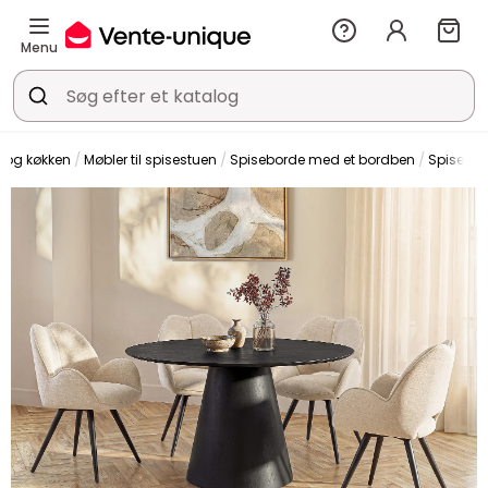
Menu
e og køkken
Møbler til spisestuen
Spiseborde med et bordben
Spisebo