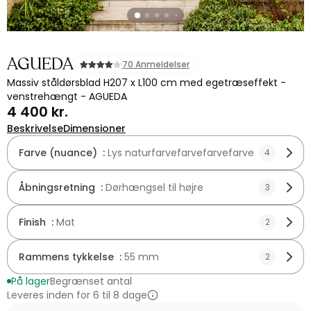
AGUEDA
70 Anmeldelser
Massiv ståldørsblad H207 x L100 cm med egetræseffekt -
venstrehængt - AGUEDA
4 400 kr.
Beskrivelse
Dimensioner
Farve (nuance) :
Lys naturfarvefarvefarvefarve
4
Åbningsretning :
Dørhængsel til højre
3
Finish :
Mat
2
Rammens tykkelse :
55 mm
2
På lager
Begrænset antal
Leveres inden for 6 til 8 dage