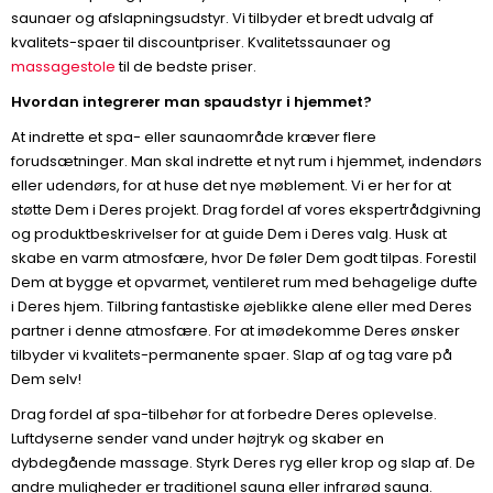
saunaer og afslapningsudstyr. Vi tilbyder et bredt udvalg af
kvalitets-spaer til discountpriser. Kvalitetssaunaer og
massagestole
til de bedste priser.
Hvordan integrerer man spaudstyr i hjemmet?
At indrette et spa- eller saunaområde kræver flere
forudsætninger. Man skal indrette et nyt rum i hjemmet, indendørs
eller udendørs, for at huse det nye møblement. Vi er her for at
støtte Dem i Deres projekt. Drag fordel af vores ekspertrådgivning
og produktbeskrivelser for at guide Dem i Deres valg. Husk at
skabe en varm atmosfære, hvor De føler Dem godt tilpas. Forestil
Dem at bygge et opvarmet, ventileret rum med behagelige dufte
i Deres hjem. Tilbring fantastiske øjeblikke alene eller med Deres
partner i denne atmosfære. For at imødekomme Deres ønsker
tilbyder vi kvalitets-permanente spaer. Slap af og tag vare på
Dem selv!
Drag fordel af spa-tilbehør for at forbedre Deres oplevelse.
Luftdyserne sender vand under højtryk og skaber en
dybdegående massage. Styrk Deres ryg eller krop og slap af. De
andre muligheder er traditionel sauna eller infrarød sauna.