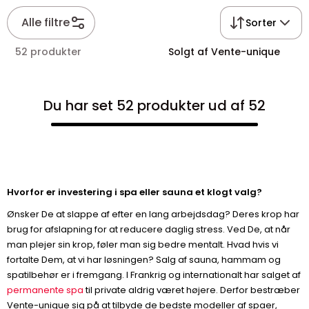
Alle filtre
Sorter
52 produkter
Solgt af Vente-unique
Du har set 52 produkter ud af 52
Hvorfor er investering i spa eller sauna et klogt valg?
Ønsker De at slappe af efter en lang arbejdsdag? Deres krop har
brug for afslapning for at reducere daglig stress. Ved De, at når
man plejer sin krop, føler man sig bedre mentalt. Hvad hvis vi
fortalte Dem, at vi har løsningen? Salg af sauna, hammam og
spatilbehør er i fremgang. I Frankrig og internationalt har salget af
permanente spa
til private aldrig været højere. Derfor bestræber
Vente-unique sig på at tilbyde de bedste modeller af spaer,